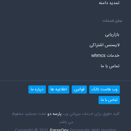
تمدید دامنه
سایز خدمات
بازاریابی
لایسنس اشتراکی
خدمات whmcs
تماس با ما
وب هاست تالک
قوانین
اطلاعیه ها
درباره ما
تماس با ما
کلیه حقوق برای خدمات میزبانی وب
پارسه دو
تخت جمشید محفوظ
می باشد.
Copyright © 2021
ParseDev
Persepolis Web Hosting