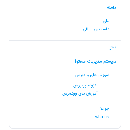
دامنه
ملی
دامنه بین المللی
سئو
سیستم مدیریت محتوا
آموزش های وردپرس
افزونه وردپرس
آموزش های ووکامرس
جوملا
whmcs