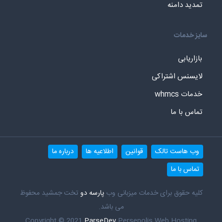
تمدید دامنه
سایز خدمات
بازاریابی
لایسنس اشتراکی
خدمات whmcs
تماس با ما
وب هاست تالک
قوانین
اطلاعیه ها
درباره ما
تماس با ما
کلیه حقوق برای خدمات میزبانی وب
پارسه دو
تخت جمشید محفوظ
می باشد.
Copyright © 2021
ParseDev
Persepolis Web Hosting