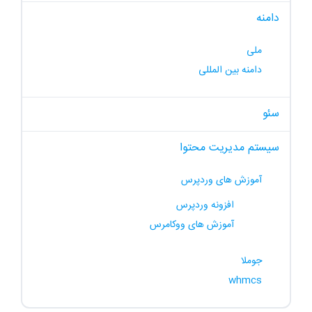
دامنه
ملی
دامنه بین المللی
سئو
سیستم مدیریت محتوا
آموزش های وردپرس
افزونه وردپرس
آموزش های ووکامرس
جوملا
whmcs