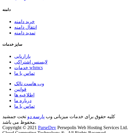
دامنه
خرید دامنه
انتقال دامنه
تمدید دامنه
سایز خدمات
بازاریابی
لایسنس اشتراکی
خدمات whmcs
تماس با ما
وب هاست تالک
قوانین
اطلاعیه ها
درباره ما
تماس با ما
کلیه حقوق برای خدمات میزبانی وب
پارسه دو
تخت جمشید
محفوظ می باشد.
Copyright © 2021
ParseDev
Persepolis Web Hosting Services Ltd.
Cloud Computing Technology ® , All Rights Reserved