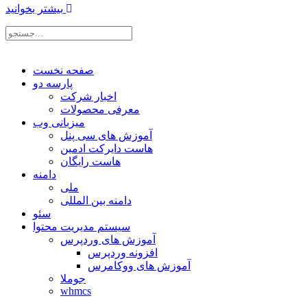
بیشتر بخوانید
صفحه نخست
پارسه دو
اخبار شرکت
معرفی محصولات
میزبانی وب
آموزش های سی پنل
هاست دایرکت ادمین
هاست رایگان
دامنه
ملی
دامنه بین المللی
سئو
سیستم مدیریت محتوا
آموزش های وردپرس
افزونه وردپرس
آموزش های ووکامرس
جوملا
whmcs