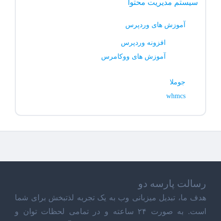
سیستم مدیریت محتوا
آموزش های وردپرس
افزونه وردپرس
آموزش های ووکامرس
جوملا
whmcs
رسالت پارسه دو
هدف ما، تبدیل میزبانی وب به یک تجربه لذتبخش برای شما
است. به صورت ۲۴ ساعته و در تمامی لحظات توان و