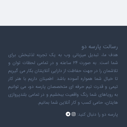
رسالت پارسه دو
هدف ما، تبدیل میزبانی وب به یک تجربه لذتبخش برای
شما است. به صورت ۲۴ ساعته و در تمامی لحظات توان و
تلاشمان را در جهت حفاظت از دارایی آنلاینتان بکار می گیریم
تا خیال شما همواره آسوده باشد. اطمینان داریم با هنر کار
تیمی و قدرت تیم حرفه ای متخصصان پارسه دو، می توانیم
به رویاهای شما رنگ واقعیت ببخشیم و در تمامی بلندپروازی
هایتان، حامی کسب و کار آنلاین شما بمانیم.
پارسه دو را دنبال کنید: