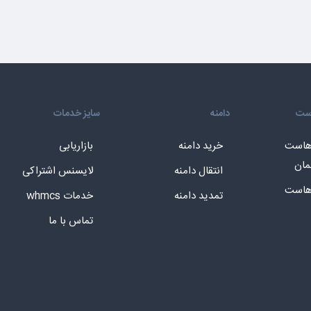
است
دامنه
سایز خدمات
 هاست
خرید دامنه
بازاریابی
مان
انتقال دامنه
لایسنس اشتراکی
 هاست
تمدید دامنه
خدمات whmcs
تماس با ما