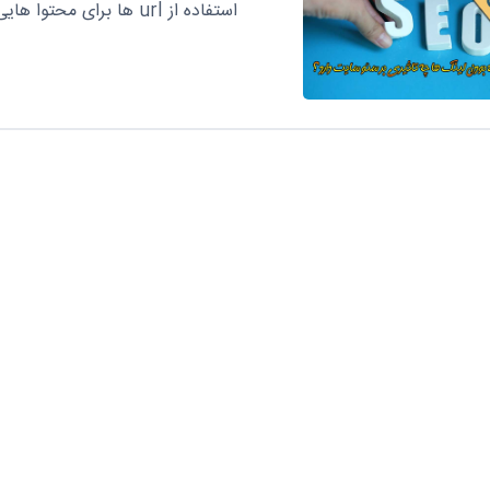
استفاده از url ها برای محتوا هایی که در وب سایت میسازید یا URL ها در […]