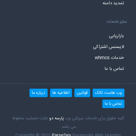
تمدید دامنه
سایز خدمات
بازاریابی
لایسنس اشتراکی
خدمات whmcs
تماس با ما
وب هاست تالک
قوانین
اطلاعیه ها
درباره ما
تماس با ما
کلیه حقوق برای خدمات میزبانی وب
پارسه دو
تخت جمشید محفوظ
می باشد.
Copyright © 2021
ParseDev
Persepolis Web Hosting