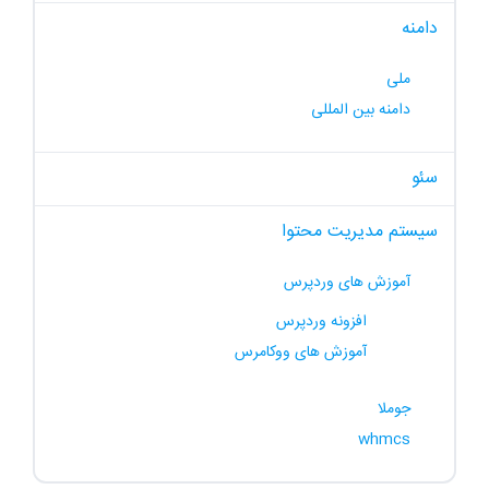
دامنه
ملی
دامنه بین المللی
سئو
سیستم مدیریت محتوا
آموزش های وردپرس
افزونه وردپرس
آموزش های ووکامرس
جوملا
whmcs