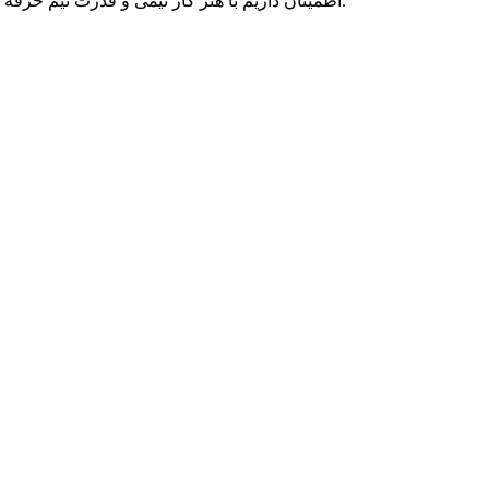
اطمینان داریم با هنر کار تیمی و قدرت تیم حرفه ای متخصصان پارسه دو، می توانیم به رویاهای شما رنگ واقعیت ببخشیم و در تمامی بلندپروازی هایتان، حامی کسب و کار آنلاین شما بمانیم.