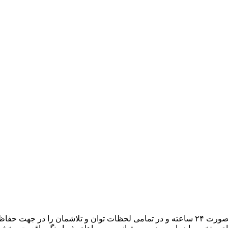
هدف ما، تبدیل میزبانی وب به یک تجربه لذتبخش برای شما است. به صورت ۲۴ ساعته و در تمامی لح