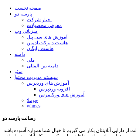
صفحه نخست
پارسه دو
اخبار شرکت
معرفی محصولات
میزبانی وب
آموزش های سی پنل
هاست دایرکت ادمین
هاست رایگان
دامنه
ملی
دامنه بین المللی
سئو
سیستم مدیریت محتوا
آموزش های وردپرس
افزونه وردپرس
آموزش های ووکامرس
جوملا
whmcs
رسالت پارسه دو
ظات توان و تلاشمان را در جهت حفاظت از دارایی آنلاینتان بکار می گیریم تا خیال شما همواره آسوده باشد.