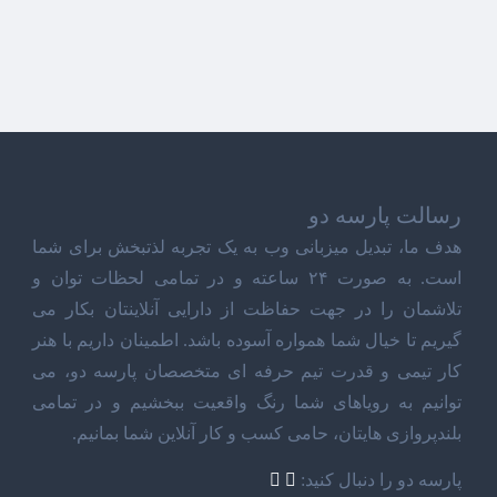
رسالت پارسه دو
هدف ما، تبدیل میزبانی وب به یک تجربه لذتبخش برای شما
است. به صورت ۲۴ ساعته و در تمامی لحظات توان و
تلاشمان را در جهت حفاظت از دارایی آنلاینتان بکار می
گیریم تا خیال شما همواره آسوده باشد. اطمینان داریم با هنر
کار تیمی و قدرت تیم حرفه ای متخصصان پارسه دو، می
توانیم به رویاهای شما رنگ واقعیت ببخشیم و در تمامی
بلندپروازی هایتان، حامی کسب و کار آنلاین شما بمانیم.
پارسه دو را دنبال کنید: