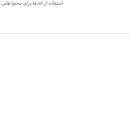
استفاده از url ها برای محتوا هایی که در وب سایت میسازید یا URL ها در […]