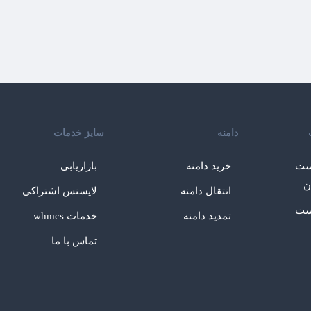
دامنه
سایز خدمات
ست
خرید دامنه
بازاریابی
ن
انتقال دامنه
لایسنس اشتراکی
ست
تمدید دامنه
خدمات whmcs
تماس با ما