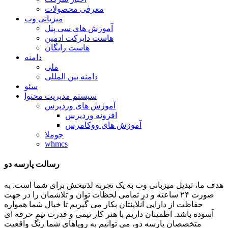
معرفی محصولات
میزبانی وب
آموزش های سی پنل
هاست دایرکت ادمین
هاست رایگان
دامنه
ملی
دامنه بین المللی
سئو
سیستم مدیریت محتوا
آموزش های وردپرس
افزونه وردپرس
آموزش های ووکامرس
جوملا
whmcs
رسالت پارسه دو
هدف ما، تبدیل میزبانی وب به یک تجربه لذتبخش برای شما است. به
صورت ۲۴ ساعته و در تمامی لحظات توان و تلاشمان را در جهت
حفاظت از دارایی آنلاینتان بکار می گیریم تا خیال شما همواره
آسوده باشد. اطمینان داریم با هنر کار تیمی و قدرت تیم حرفه ای
متخصصان پارسه دو، می توانیم به رویاهای شما رنگ واقعیت