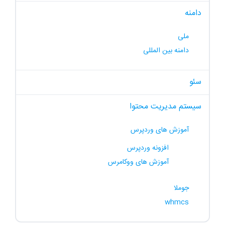
دامنه
ملی
دامنه بین المللی
سئو
سیستم مدیریت محتوا
آموزش های وردپرس
افزونه وردپرس
آموزش های ووکامرس
جوملا
whmcs