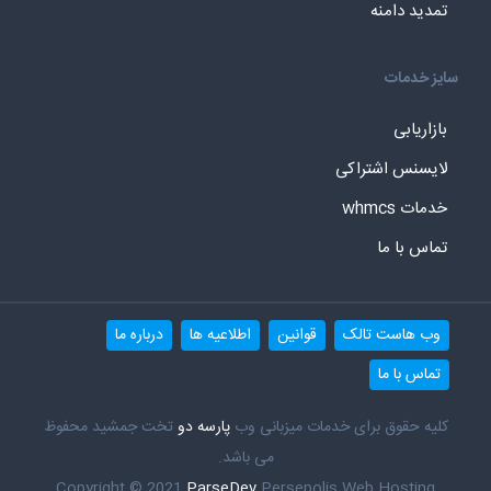
تمدید دامنه
سایز خدمات
بازاریابی
لایسنس اشتراکی
خدمات whmcs
تماس با ما
وب هاست تالک
قوانین
اطلاعیه ها
درباره ما
تماس با ما
کلیه حقوق برای خدمات میزبانی وب
پارسه دو
تخت جمشید محفوظ
می باشد.
Copyright © 2021
ParseDev
Persepolis Web Hosting