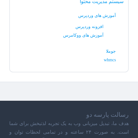
سیستم مدیریت محتوا
آموزش های وردپرس
افزونه وردپرس
آموزش های ووکامرس
جوملا
whmcs
رسالت پارسه دو
هدف ما، تبدیل میزبانی وب به یک تجربه لذتبخش برای شما
است. به صورت ۲۴ ساعته و در تمامی لحظات توان و