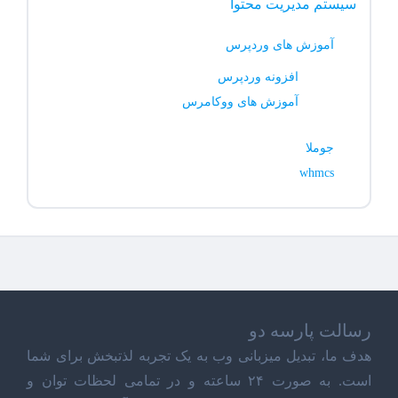
سیستم مدیریت محتوا
آموزش های وردپرس
افزونه وردپرس
آموزش های ووکامرس
جوملا
whmcs
رسالت پارسه دو
هدف ما، تبدیل میزبانی وب به یک تجربه لذتبخش برای شما
است. به صورت ۲۴ ساعته و در تمامی لحظات توان و